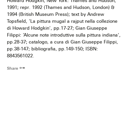
Howard Hodgkin, New York: Thames and Hudson,
1991; repr. 1992 (Thames and Hudson, London) &
1994 (British Museum Press); text by Andrew
Topsfield, ‘La pittura mugal a rajput nella collezione
di Howard Hodgkin’, pp.17-27; Gian Giuseppe
Filippi: ‘Alcune note introduttive sulla pittura indiana’,
pp.28-37; catalogo, a cura di Gian Giuseppe Filippi,
pp.38-147; bibliografia, pp.149-150; ISBN:
8843561022.
⊶
Share